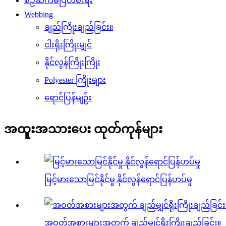
စဉ်ဆက်မပြတ်စီးရီး
Webbing
ချည်ကြိုးချည်ခြင်း။
ငါးရိုးကြိုးမျှင်
နိုင်လွန်ကြိုးကြိုး
Polyester ကြိုးများ
ရောင်ပြန်မျဉ်း
အထူးအသားပေး ထုတ်ကုန်များ
မြင့်မားသောမြင်နိုင်မှု နိုင်လွန်ရောင်ပြန်ဟပ်မှု
အဝတ်အစားများအတွက် ချည်မျှင်ရိုးကြိုးချည်ခြင်း။