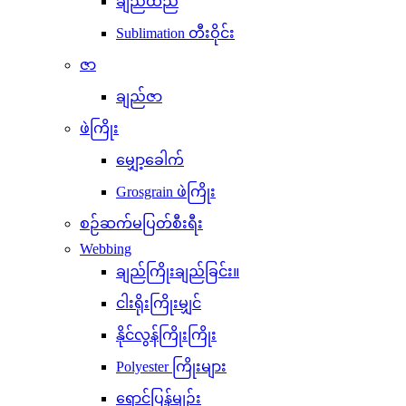
ချည်ထည်
Sublimation တီးဝိုင်း
ဇာ
ချည်ဇာ
ဖဲကြိုး
မျှော့ခေါက်
Grosgrain ဖဲကြိုး
စဉ်ဆက်မပြတ်စီးရီး
Webbing
ချည်ကြိုးချည်ခြင်း။
ငါးရိုးကြိုးမျှင်
နိုင်လွန်ကြိုးကြိုး
Polyester ကြိုးများ
ရောင်ပြန်မျဉ်း