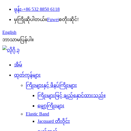
ဖုန်း-
+86 532 8850 6118
မှကြိုဆိုပါတယ်။
Fuwei
စတိုးဆိုင်!
English
ဘာသာမပြန်ပါ။
အိမ်
ထုတ်ကုန်များ
ကြိုးများနှင့် ဖိနပ်ကြိုးများ
ကြိုးများဖြင့် ချည်နှောင်ထားသည်။
မျှော့ကြိုးများ
Elastic Band
Jacquard တီးဝိုင်း