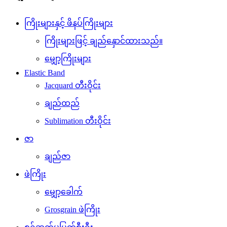
ကြိုးများနှင့် ဖိနပ်ကြိုးများ
ကြိုးများဖြင့် ချည်နှောင်ထားသည်။
မျှော့ကြိုးများ
Elastic Band
Jacquard တီးဝိုင်း
ချည်ထည်
Sublimation တီးဝိုင်း
ဇာ
ချည်ဇာ
ဖဲကြိုး
မျှော့ခေါက်
Grosgrain ဖဲကြိုး