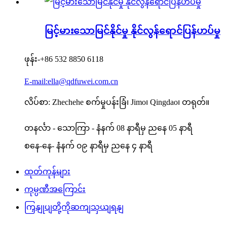
မြင့်မားသောမြင်နိုင်မှု နိုင်လွန်ရောင်ပြန်ဟပ်မှု
ဖုန်း-
+86 532 8850 6118
E-mail:ella@qdfuwei.com.cn
လိပ်စာ: Zhechehe စက်မှုပန်းခြံ၊ Jimo၊ Qingdao၊ တရုတ်။
တနင်္လာ - သောကြာ - နံနက် 08 နာရီမှ ညနေ 05 နာရီ
စနေ-နေ- နံနက် ၀၉ နာရီမှ ညနေ ၄ နာရီ
ထုတ်ကုန်များ
ကုမ္ပဏီအကြောင်း
ကြှနျုပျတို့ကိုဆကျသှယျရနျ