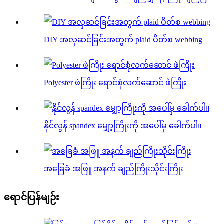
DIY အလှဆင်ခြင်းအတွက် plaid ပိတ်စ webbing
Polyester ဖဲကြိုး ရောင်စုံလက်ဆောင် ဖဲကြိုး
နိုင်လွန် spandex မျှော့ကြိုးကို အပေါ်မှ ခေါက်ပါ။
အခြေခံ အဖြူ အနက် ချည်ကြိုးသိုင်းကြိုး
ရောင်ပြန်မျဉ်း