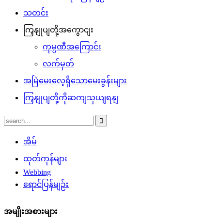
သတင်း
ကြှနျုပျတို့အကွောငျး
ကုမ္ပဏီအကြောင်း
လက်မှတ်
အမြဲမေးလေ့ရှိသောမေးခွန်းများ
ကြှနျုပျတို့ကိုဆကျသှယျရနျ
အိမ်
ထုတ်ကုန်များ
Webbing
ရောင်ပြန်မျဉ်း
အမျိုးအစားများ